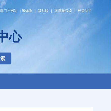
府门户网站
|
繁体版
|
移动版
|
无障碍阅读
|
长者助手
中心
搜索