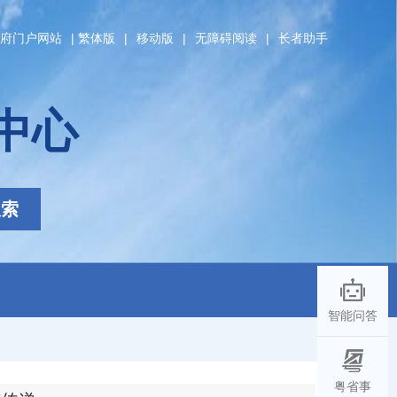
府门户网站
|
繁体版
|
移动版
|
无障碍阅读
|
长者助手
中心
搜索
智能问答
粤省事