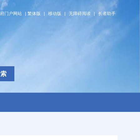
府门户网站
|
繁体版
|
移动版
|
无障碍阅读
|
长者助手
搜索