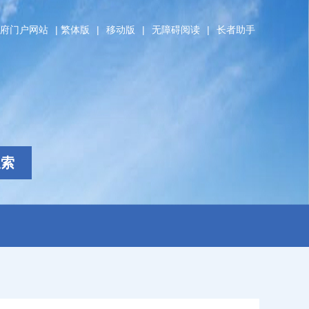
府门户网站
|
繁体版
|
移动版
|
无障碍阅读
|
长者助手
搜索