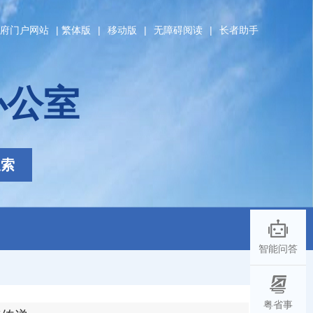
府门户网站
|
繁体版
|
移动版
|
无障碍阅读
|
长者助手
办公室
搜索
智能问答
粤省事