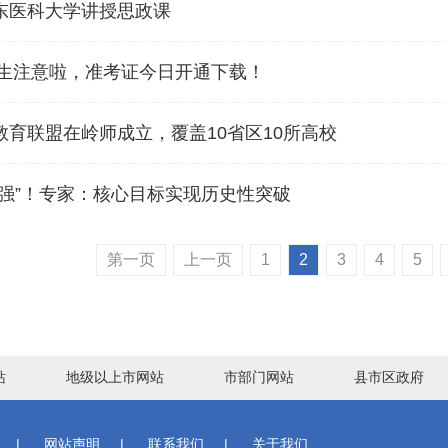
东医科大学讲授思政课
考生注意啦，准考证今日开通下载！
育联盟在岭师成立，覆盖10省区10所高校
强”！专家：核心目标实现历史性突破
第一页
上一页
1
2
3
4
5
站
地级以上市网站
市部门网站
县市区政府
|
网站声明
|
联系我们
|
关于我们