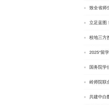
致全省师
立足蓝图！
校地三方
2025“
国务院学
岭师院联
共建中白