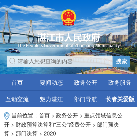
搜索
首页
要闻动态
政务公开
政务服务
互动交流
魅力湛江
部门导航
长者关爱版
当前位置：
首页
>
政务公开
>
重点领域信息公
开
>
财政预算决算和“三公”经费公开
>
部门预决
算
>
部门决算
>
2020