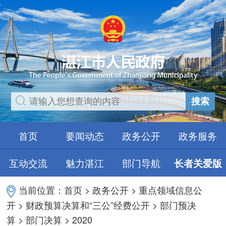
搜索
首页
要闻动态
政务公开
政务服务
互动交流
魅力湛江
部门导航
长者关爱版
当前位置：
首页
>
政务公开
>
重点领域信息公
开
>
财政预算决算和“三公”经费公开
>
部门预决
算
>
部门决算
>
2020