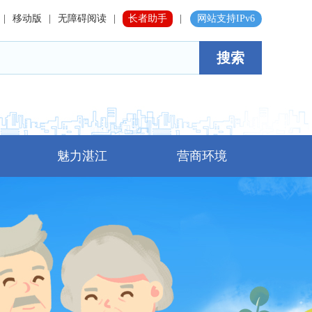
|
移动版
|
无障碍阅读
|
长者助手
|
网站支持IPv6
搜索
魅力湛江
营商环境