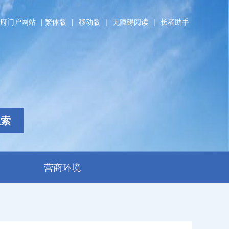
府门户网站
|
繁体版
|
移动版
|
无障碍阅读
|
长者助手
搜索
营商环境