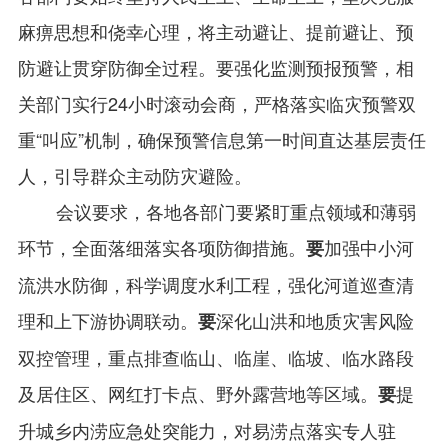
麻痹思想和侥幸心理，将主动避让、提前避让、预
防避让贯穿防御全过程。要强化监测预报预警，相
关部门实行24小时滚动会商，严格落实临灾预警双
重“叫应”机制，确保预警信息第一时间直达基层责任
人，引导群众主动防灾避险。
会议要求，各地各部门要紧盯重点领域和薄弱
环节，全面落细落实各项防御措施。
加强中小河
要
流洪水防御，科学调度水利工程，强化河道巡查清
理和上下游协调联动。
深化山洪和地质灾害风险
要
双控管理，重点排查临山、临崖、临坡、临水路段
及居住区、网红打卡点、野外露营地等区域。
提
要
升城乡内涝应急处突能力，对易涝点落实专人驻