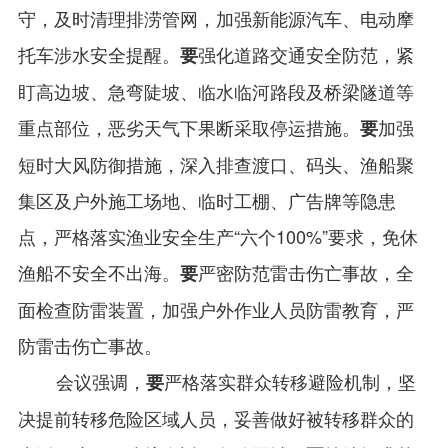
守，及时清理排涝管网，加强新能源汽车、电动摩
托车涉水安全提醒。
强化道路交通安全防范，紧
要
盯高边坡、急弯陡坡、临水临河路段及桥梁隧道等
重点部位，恶劣天气下果断采取停运措施。
加强
要
短时大风防御措施，深入排查渡口、码头、渔船聚
集区及户外施工场地、临时工棚、广告牌等隐患
点，严格落实渔业安全生产“六个100%”要求，免休
渔船不安全不出海。
严密防范雷击伤亡事故，全
要
面检查防雷装置，加强户外作业人员防雷教育，严
防雷击伤亡事故。
会议强调，
严格落实群众转移避险机制，坚
要
决提前转移危险区域人员，妥善做好被转移群众的