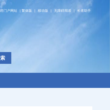
府门户网站
|
繁体版
|
移动版
|
无障碍阅读
|
长者助手
搜索