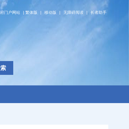
府门户网站
|
繁体版
|
移动版
|
无障碍阅读
|
长者助手
搜索