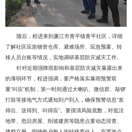
随后，程进来到廉江市青平镇青平社区，详细
了解社区应急物资仓库、避难场所、应急预案、转
移人员台账等情况，实地调研基层防灾减灾工作。
针对近期强降雨影响和基层防灾减灾暴露出来
的薄弱环节，程进强调，要严格落实暴雨预警双
重“叫应”机制，第一时间通过大喇叭、微信群、敲锣
打鼓等接地气方式通知到户到人，确保预警信息“发
得出、送得到、叫得应”。要摸清风险底数，对低洼
地带、危旧房屋、削坡建房等隐患点要动态排查、
建档立册，明确每户每人的转移责任人、安置地点