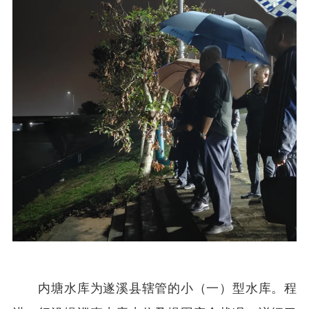
内塘水库为遂溪县辖管的小（一）型水库。程