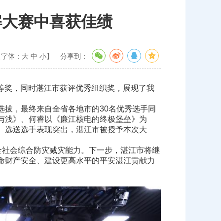
解大赛中喜获佳绩
【字体：
大
中
小
】
分享到：
等奖，同时湛江市获评优秀组织奖，展现了我
拔，最终来自全省各地市的30名优秀选手同
与浅》、何睿以《廉江核电的终极堡垒》为
、选送选手表现突出，湛江市被授予本次大
全社会综合防灾减灾能力。下一步，湛江市将继
命财产安全、建设更高水平的平安湛江贡献力