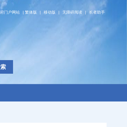
府门户网站
|
繁体版
|
移动版
|
无障碍阅读
|
长者助手
搜索