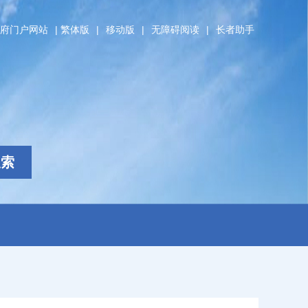
府门户网站
|
繁体版
|
移动版
|
无障碍阅读
|
长者助手
搜索