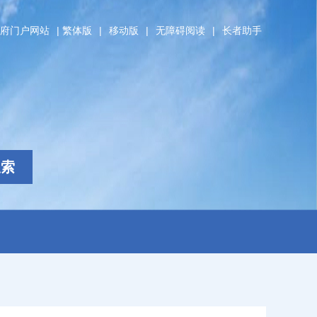
府门户网站
|
繁体版
|
移动版
|
无障碍阅读
|
长者助手
搜索