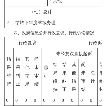
3.其他
0
（七）总计
1
四、结转下年度继续办理
1
四、政府信息公开行政复议、行政诉讼情况
行政复议
行政诉
未经复议直接起诉
结
结
其
尚
结
结
其
尚
结
果
果
他
未
总
果
果
他
未
总
果
维
纠
结
审
计
维
纠
结
审
计
维
持
正
果
结
持
正
果
结
持
0
0
0
0
0
0
0
0
0
0
0