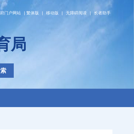
府门户网站
|
繁体版
|
移动版
|
无障碍阅读
|
长者助手
育局
搜索