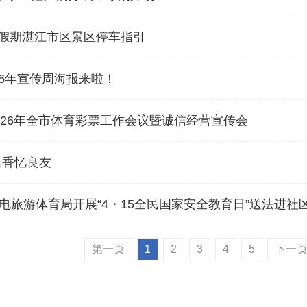
一”假期湛江市区景区停车指引
26年宣传周海报来啦！
026年全市体育彩票工作会议暨诚信经营宣传会
茗香忆良友
电旅游体育局开展“4・15全民国家安全教育日”送法进社
第一页
1
2
3
4
5
下一