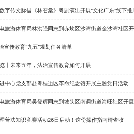
数字传文脉借《林召棠》粤剧演出开展“文化广东”线下推
电旅游体育局林洪强同志到赤坎区沙湾街道金沙湾社区开展
法治宣传教育“九五”规划任务清单
览丨未来五年，法治宣传教育如何开展
进中心党支部赴粤桂边区革命纪念馆开展主题党日活动
电旅游体育局吴登辉同志到坡头区南调街道海旺社区开展“
理普法知识竞赛活动26日启动！这份操作指南请查收