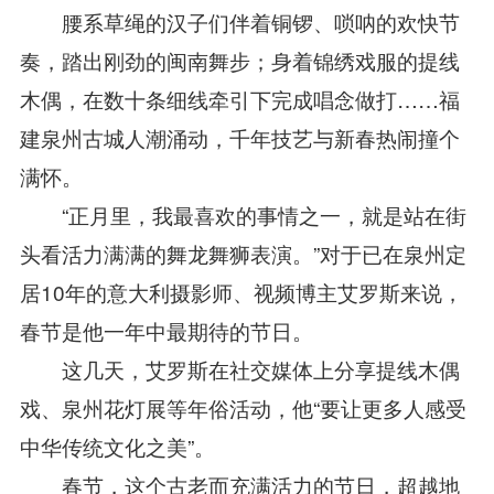
腰系草绳的汉子们伴着铜锣、唢呐的欢快节
奏，踏出刚劲的闽南舞步；身着锦绣戏服的提线
木偶，在数十条细线牵引下完成唱念做打……福
建泉州古城人潮涌动，千年技艺与新春热闹撞个
满怀。
“正月里，我最喜欢的事情之一，就是站在街
头看活力满满的舞龙舞狮表演。”对于已在泉州定
居10年的意大利摄影师、视频博主艾罗斯来说，
春节是他一年中最期待的节日。
这几天，艾罗斯在社交媒体上分享提线木偶
戏、泉州花灯展等年俗活动，他“要让更多人感受
中华传统文化之美”。
春节，这个古老而充满活力的节日，超越地