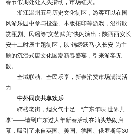
春节假期处处人头攒动，市场红火。
浙江温州五马历史文化街区，游客可以在国
风游乐园中参与投壶、木版拓印等游戏，沿街欣
赏瓯剧、民谣等“文艺赋美”快闪演出；陕西西安长
安十二时辰主题街区，以“锦绣跃马·入长安”为主
题的沉浸式唐文化国潮新春盛宴，引来游客无
数。
全域联动、全民乐享，新春消费市场满满活
力。
中外同庆共享欢乐
骑楼老街，烟火气十足。“广东年味 世界共
享”——请到广东过大年新春活动在汕头热闹启
幕，吸引了来自英国、美国、德国、俄罗斯等30