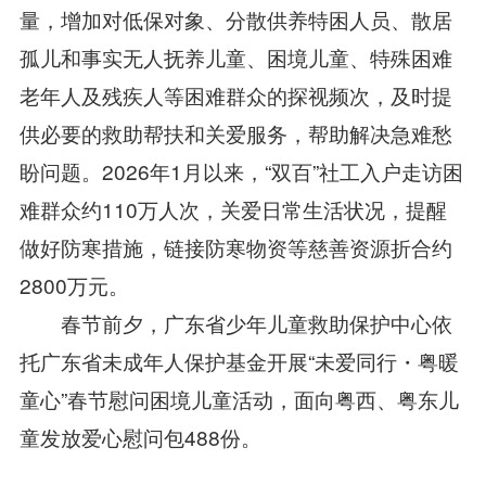
量，增加对低保对象、分散供养特困人员、散居
孤儿和事实无人抚养儿童、困境儿童、特殊困难
老年人及残疾人等困难群众的探视频次，及时提
供必要的救助帮扶和关爱服务，帮助解决急难愁
盼问题。2026年1月以来，“双百”社工入户走访困
难群众约110万人次，关爱日常生活状况，提醒
做好防寒措施，链接防寒物资等慈善资源折合约
2800万元。
春节前夕，广东省少年儿童救助保护中心依
托广东省未成年人保护基金开展“未爱同行・粤暖
童心”春节慰问困境儿童活动，面向粤西、粤东儿
童发放爱心慰问包488份。