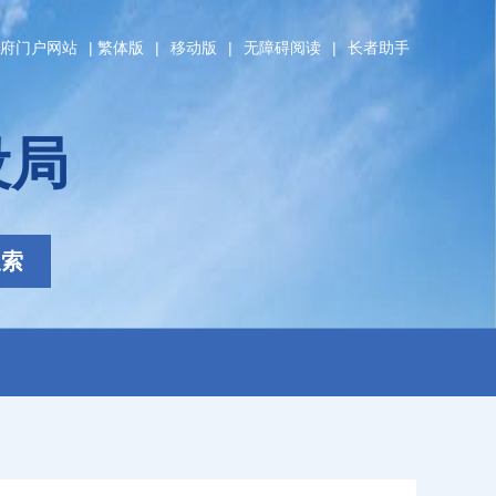
府门户网站
|
繁体版
|
移动版
|
无障碍阅读
|
长者助手
设局
搜索