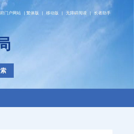
府门户网站
|
繁体版
|
移动版
|
无障碍阅读
|
长者助手
局
搜索