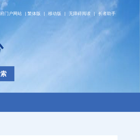
府门户网站
|
繁体版
|
移动版
|
无障碍阅读
|
长者助手
心
搜索