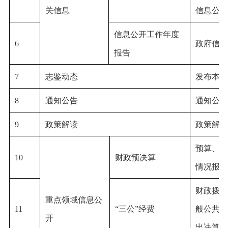
关信息
信息公开
信息公开工作年度
6
政府信息
报告
7
志鉴动态
发布本单
8
通知公告
通知公告
9
政策解读
政策解读
预算、预
10
财政预决算
情况报告
财政拨款
重点领域信息公
11
“三公”经费
般公共预
开
出决算表