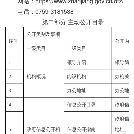
网站：https://www.zhanjiang.gov.cn/dfz/
电话：0759-3181538
第二部分 主动公开目录
公开类别及事项
序号
公开内容
一级类目
二级类目
1
领导介绍
领导简介
2
机构概况
内设机构
办机关机
3
办公地址
办公地址
4
信息公开目录
政府信息
政府信息
5
政府信息公开相
信息公开指南
地址、办