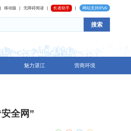
|
移动版
|
无障碍阅读
|
长者助手
|
网站支持IPv6
搜索
魅力湛江
营商环境
安全网”