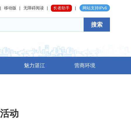
|
移动版
|
无障碍阅读
|
长者助手
|
网站支持IPv6
搜索
魅力湛江
营商环境
”活动