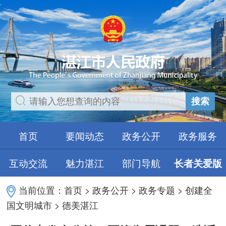
搜索
首页
要闻动态
政务公开
政务服务
互动交流
魅力湛江
部门导航
长者关爱版
当前位置：
首页
>
政务公开
>
政务专题
>
创建全
国文明城市
>
德美湛江