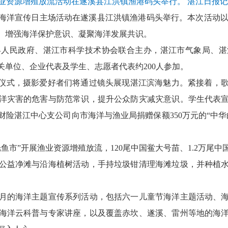
渔业资源增殖放流活动在遂溪县江洪镇渔港码头举行。 湛江日报记
海洋宣传日主场活动在遂溪县江洪镇渔港码头举行。本次活动以
、增强海洋保护意识、凝聚海洋发展共识。
民政府、湛江市科学技术协会联合主办，湛江市气象局、湛
单位、企业代表及学生、志愿者代表约200人参加。
仪式，摄影爱好者们将通过镜头展现湛江滨海魅力。紧接着，歌
洋灾害的危害与防范常识，提升公众防灾减灾意识。学生代表
险湛江中心支公司向市海洋与渔业局捐赠保额350万元的“中
”开展渔业资源增殖放流，120尾中国鲎大号苗、1.2万尾中
公益净滩与沿海植树活动，手持垃圾钳清理海滩垃圾，并种植
的海洋主题宣传系列活动，包括六一儿童节海洋主题活动、海
海洋云科普与专家讲座，以及覆盖赤坎、遂溪、雷州等地的海