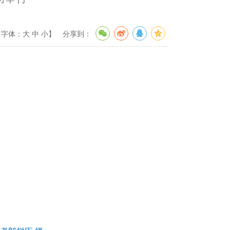
【字体：
大
中
小
】
分享到：