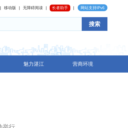
|
移动版
|
无障碍阅读
|
长者助手
|
网站支持IPv6
搜索
魅力湛江
营商环境
动举行