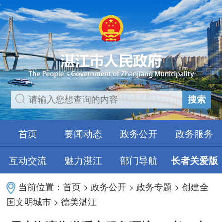
搜索
首页
要闻动态
政务公开
政务服务
互动交流
魅力湛江
部门导航
长者关爱版
当前位置：
首页
>
政务公开
>
政务专题
>
创建全
国文明城市
>
德美湛江