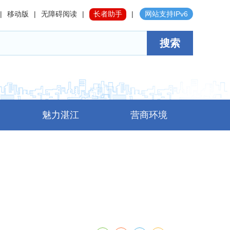
|
移动版
|
无障碍阅读
|
长者助手
|
网站支持IPv6
搜索
魅力湛江
营商环境