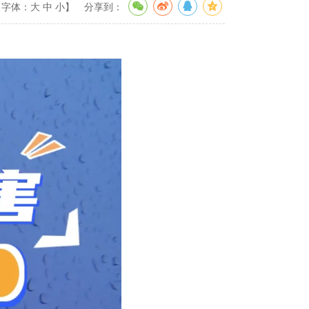
【字体：
大
中
小
】
分享到：