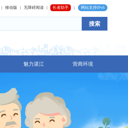
|
移动版
|
无障碍阅读
|
长者助手
|
网站支持IPv6
搜索
魅力湛江
营商环境