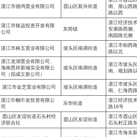
湛江市德鸿置业有限公司
霞山区新兴街道
南、屋山西
路以西
湛江经济技
湛江市铭远投资开发有限
东简镇
安康路西侧
公司
南园路北侧
湛江市柏西
湛江市林五置业有限公司
坡头区南调街道
路以北
湛江龙湖置业有限公司、
湛江市坡头
海南恩祥新城实业有限公
坡头区南调街道
南、规划路
司（拟成立新公司）
湛江市坡头
 湛江市金芝置业有限公司
坡头区南调街道
南、仁海西
湛江巾帼巾发投资有限公
湛江经济技
乐华街道
司
路16号
 霞山区友谊街道石头村经
湛江市霞山
霞山区友谊街道
济联合社
石头村正路
湛江市海东