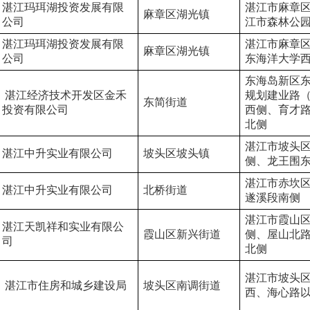
湛江玛珥湖投资发展有限
湛江市麻章
麻章区湖光镇
公司
江市森林公
湛江玛珥湖投资发展有限
湛江市麻章
麻章区湖光镇
公司
东海洋大学
东海岛新区
 湛江经济技术开发区金禾
规划建业路
东简街道
投资有限公司
西侧、育才
北侧
湛江市坡头
湛江中升实业有限公司
坡头区坡头镇
侧、龙王围
湛江市赤坎区
湛江中升实业有限公司
北桥街道
遂溪段南侧
湛江市霞山
湛江天凯祥和实业有限公
霞山区新兴街道
侧、屋山北
司
北侧
湛江市坡头
 湛江市住房和城乡建设局
坡头区南调街道
西、海心路