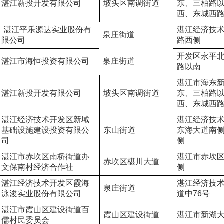
湛江新投开发有限公司
坡头区南调街道
东、三柏路
西、东城西
 湛江平乐源达实业股份有
湛江经济技
泉庄街道
限公司
路西侧
开发区永平
湛江市海恒投资有限公司
泉庄街道
路以南
湛江市海东
湛江新投开发有限公司
坡头区南调街道
东、三柏路
西、东城西
湛江经济技术开发区新域
湛江经济技
基础设施建设投资有限公
东山街道
东海大道南
司
侧
湛江市赤坎区南桥街道办
湛江市赤坎
赤坎区椹川大道
文保南村经济合作社
侧
湛江经济技术开发区霞海
湛江经济技
泉庄街道
泳浚实业股份有限公司
道中76号
湛江市霞山区建设街道百
霞山区建设街道
湛江市新湖
儒村民委员会