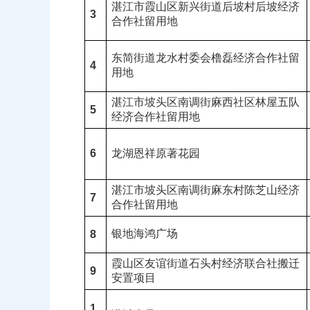
湛江市霞山区新兴街道后坡村后坡经济
3
合作社留用地
东简街道龙水村委会橹磊经济合作社留
4
用地
湛江市坡头区南调街麻西社区林屋五队
5
经济合作社留用地
6
龙湖恩祥原著花园
湛江市坡头区南调街麻东村陈芝山经济
7
合作社留用地
银地海鸿广场
8
霞山区友谊街道石头村经济联合社搬迁
9
安置项目
1