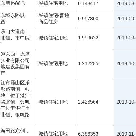
东新路88号
城镇住宅用地
0.148417
2019-08
区东城东路以
城镇住宅-普通
0.997300
2019-09-
以西
商品住房
区乐山大道南
园北侧、市中院
城镇住宅用地
1.999622
2019-09
南
大道以西、原湛
设实业有限公司
城镇住宅用地
1.212285
2019-10
银地建设集团有
以南
湛江市霞山区乐
盛邦路南侧、银
地块二位于湛江
邦路北侧、银帆
城镇住宅用地
2.423564
2019-10
块三位于湛江市
路北侧、银帆路
区海田路东侧，
城镇住宅用地
6.386353
2019-11-