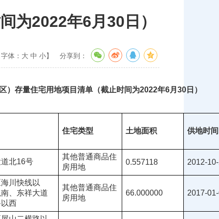
2022年6月30日）
【字体：
大
中
小
】
分享到：
区）存量住宅用地项目清单（截止时间为2022年6月30日）
住宅类型
土地面积
供地时间
其他普通商品住
道北16号
0.557118
2012-10
房用地
区海川快线以
其他普通商品住
以南、东祥大道
66.000000
2017-01
房用地
路以西
区屋山二横路以