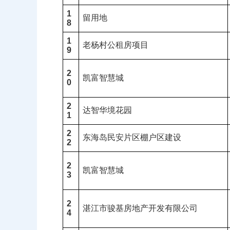
1
留用地
8
1
老杨村公租房项目
9
2
凯富智慧城
0
2
达智华境花园
1
2
东海岛民安片区棚户区建设
2
2
凯富智慧城
3
2
湛江市骏基房地产开发有限公司
4