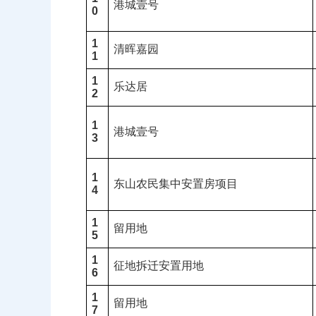
港城壹号
0
1
清晖嘉园
1
1
乐达居
2
1
港城壹号
3
1
东山农民集中安置房项目
4
1
留用地
5
1
征地拆迁安置用地
6
1
留用地
7