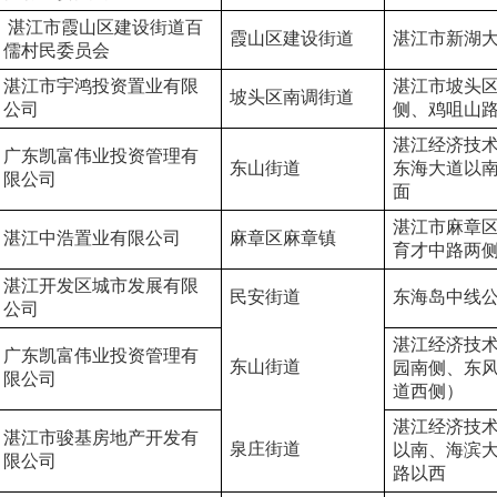
 湛江市霞山区建设街道百
霞山区建设街道
湛江市新湖
儒村民委员会
湛江市宇鸿投资置业有限
湛江市坡头
坡头区南调街道
公司
侧、鸡咀山
湛江经济技
广东凯富伟业投资管理有
东山街道
东海大道以
限公司
面
湛江市麻章
湛江中浩置业有限公司
麻章区麻章镇
育才中路两
湛江开发区城市发展有限
民安街道
东海岛中线
公司
湛江经济技
广东凯富伟业投资管理有
东山街道
园南侧、东
限公司
道西侧）
湛江经济技
湛江市骏基房地产开发有
泉庄街道
以南、海滨
限公司
路以西