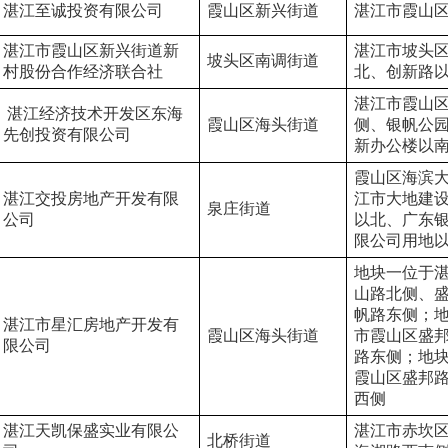
湛江至诚投资有限公司
霞山区新兴街道
湛江市霞山区
湛江市霞山区新兴街道新
湛江市坡头
坡头区南调街道
村股份合作经济联合社
北、创新路
湛江市霞山
 湛江经济技术开发区东海
霞山区海头街道
侧、银帆公
先创投资有限公司
新办公楼以
霞山区海滨
湛江交投房地产开发有限
江市大地建
泉庄街道
公司
以北、广东
限公司用地
地块一位于
山路北侧、
帆路东侧；
湛江市星汇房地产开发有
霞山区海头街道
市霞山区盛
限公司
路东侧；地
霞山区盛邦
西侧
湛江天凯保盛实业有限公
湛江市赤坎
北桥街道