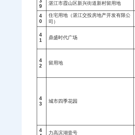
3
湛江市霞山区新兴街道新村留用地
9
住宅用地（湛江交投房地产开发有限公
4
0
司）
4
鼎盛时代广场
1
4
留用地
2
4
城市四季花园
3
4
力高滨湖壹号