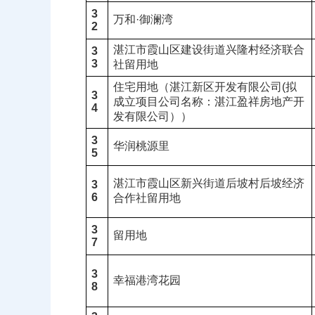
3
万和·御澜湾
2
湛江市霞山区建设街道兴隆村经济联合
3
3
社留用地
住宅用地（湛江新区开发有限公司(拟
3
成立项目公司名称：湛江盈祥房地产开
4
发有限公司））
3
华润桃源里
5
湛江市霞山区新兴街道后坡村后坡经济
3
6
合作社留用地
3
留用地
7
3
幸福港湾花园
8