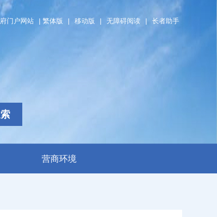
府门户网站
|
繁体版
|
移动版
|
无障碍阅读
|
长者助手
搜索
营商环境