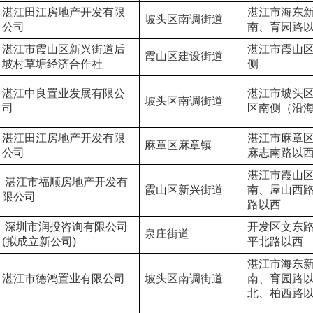
湛江田江房地产开发有限
湛江市海东
坡头区南调街道
公司
南、育园路
湛江市霞山区新兴街道后
湛江市霞山
霞山区建设街道
坡村草塘经济合作社
侧
湛江中良置业发展有限公
湛江市坡头
坡头区南调街道
司
区南侧（沿
湛江田江房地产开发有限
湛江市麻章
麻章区麻章镇
公司
麻志南路以
湛江市霞山
 湛江市福顺房地产开发有
霞山区新兴街道
南、屋山西
限公司
路以西
 深圳市润投咨询有限公司
开发区文东
泉庄街道
(拟成立新公司)
平北路以西
湛江市海东
湛江市德鸿置业有限公司
坡头区南调街道
南、育园路
北、柏西路