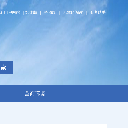
府门户网站
|
繁体版
|
移动版
|
无障碍阅读
|
长者助手
搜索
营商环境