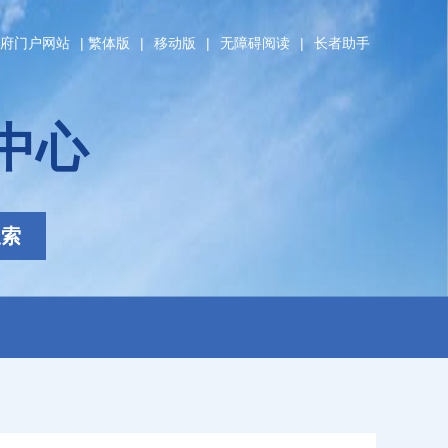
府门户网站
|
繁体版
|
移动版
|
无障碍阅读
|
长者助手
中心
搜索