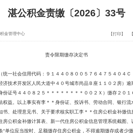
湛公积金责缴〔2026〕33号
积金管理中心
【打印】
责令限期缴存决定书
统一社会信用代码：９１４４０８００５７６４７５４０４Ｃ
经济技术开发区人民大道中４０号城市尚品Ｂ座１１０２房）逾
身份证号４４０８２５＊＊＊＊＊＊＊＊００２Ｘ）缴存２０１
法权益。以上事实有李＊＊身份证、投诉书、劳动合同、银行流
知书、处理意见书、关于要求核实职工李＊＊住房公积金补缴信
住房公积金补缴计算表、新一代住房公积金信息管理系统截图、
条“单位应当按时、足额缴存住房公积金，不得逾期缴存或者少缴