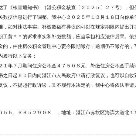
了《核查通知书》（湛公积金核查〔２０２５〕２７号），但
关数据信息进行了调整。我中心２０２５年１２月１８日向你单
准，如对违法事实、补缴数额有异议的可以在规定期限内提出并
职工黄＊＊的诉求事实和补缴数额，应当承担相应法律后果。依
金的，由住房公积金管理中心责令限期缴存；逾期仍不缴存的，
内履行以下义务：
１年７月期间住房公积金４７５０８元。补缴住房公积金手续
之日起６０日内向湛江市人民政府申请行政复议，也可以自收
复议，不提起行政诉讼，又不履行本决定的，我中心将依法申请
６５５、３３５２９０８ ，地址：湛江市赤坎区海滨大道北１