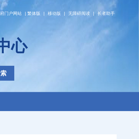
府门户网站
|
繁体版
|
移动版
|
无障碍阅读
|
长者助手
中心
搜索