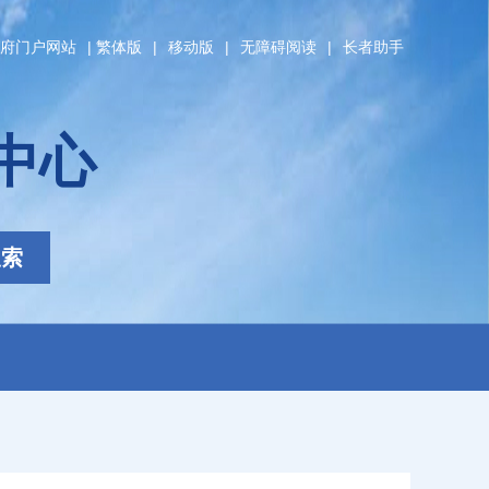
府门户网站
|
繁体版
|
移动版
|
无障碍阅读
|
长者助手
中心
搜索