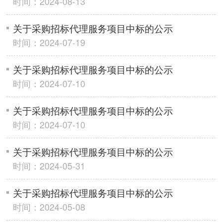
时间：2024-08-13
关于采购招标代理服务项目中标的公示
时间：2024-07-19
关于采购招标代理服务项目中标的公示
时间：2024-07-10
关于采购招标代理服务项目中标的公示
时间：2024-07-10
关于采购招标代理服务项目中标的公示
时间：2024-05-31
关于采购招标代理服务项目中标的公示
时间：2024-05-08