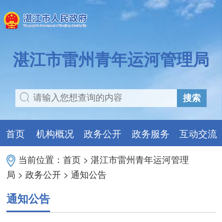
湛江市雷州青年运河管理局
搜索
首页
机构概况
政务公开
政务服务
互动交流
当前位置：
首页
>
湛江市雷州青年运河管理
局
>
政务公开
>
通知公告
通知公告