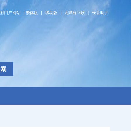
府门户网站
|
繁体版
|
移动版
|
无障碍阅读
|
长者助手
搜索