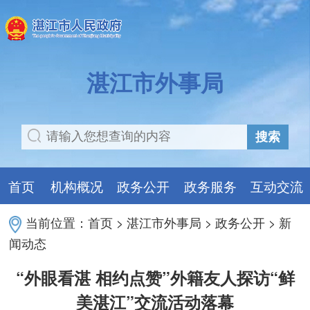
湛江市外事局
搜索
首页
机构概况
政务公开
政务服务
互动交流
当前位置：
首页
>
湛江市外事局
>
政务公开
>
新
闻动态
“外眼看湛 相约点赞”外籍友人探访“鲜
美湛江”交流活动落幕