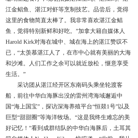
江金鲳鱼、湛江对虾等烹制技艺。品尝后，觉得
这里的食物简直太棒了。我非常喜欢湛江金鲳
鱼，觉得特别新鲜和好吃。”加拿大籍自媒体人
Harold Kirk对海在城中、城在海上的湛江赞叹不
已，“太羡慕湛江人了，在市中心就有美丽的大海
和沙滩。人们工作之余可以就近放松，惬意享受
生活。”
采访团从湛江经开区东南码头乘坐轮渡客
船，前往中华白海豚出没的雷州湾海域邂逅中
国“海上国宝”，探访深海养殖平台“恒燚1号”以及
巨型“甜甜圈”等海洋牧场。“这是我终生难忘的美
好记忆！”看到成群结队的中华白海豚后，土耳其