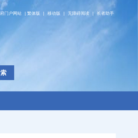
府门户网站
|
繁体版
|
移动版
|
无障碍阅读
|
长者助手
搜索