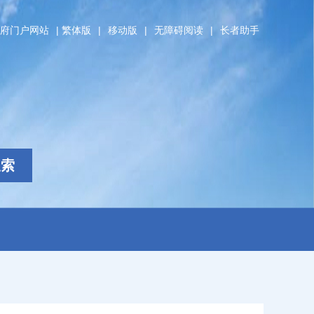
府门户网站
|
繁体版
|
移动版
|
无障碍阅读
|
长者助手
搜索