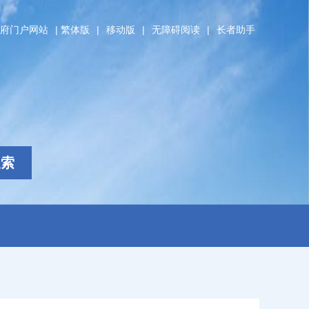
府门户网站
|
繁体版
|
移动版
|
无障碍阅读
|
长者助手
搜索