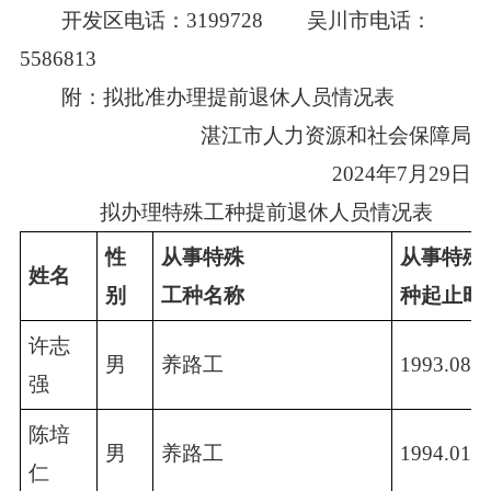
开发区电话：3199728 吴川市电话：
5586813
附：拟批准办理提前退休人员情况表
湛江市人力资源和社会保障局
2024年7月29日
拟办理特殊工种提前退休人员情况表
性
从事特殊
从事特殊
姓名
别
工种名称
种起止时
许志
男
养路工
1993.08-2
强
陈培
男
养路工
1994.01-2
仁