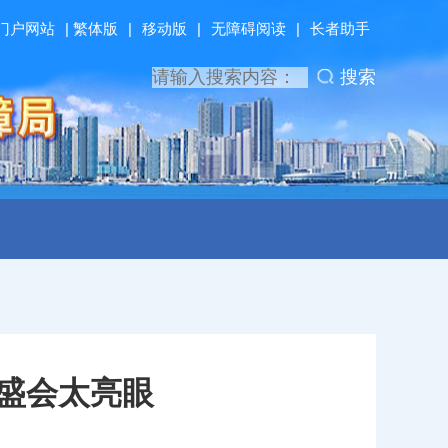
门户网站
|
繁体版
|
移动版
|
无障碍阅读
|
长者助手
搜索
盛会太亮眼