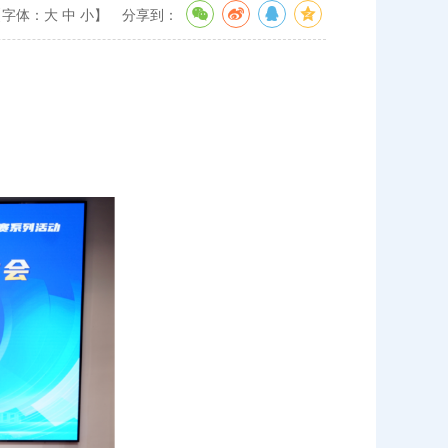
【字体：
大
中
小
】
分享到：