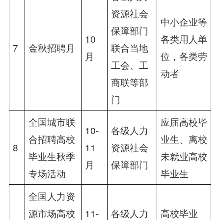
资源社会
中小企业等
保障部门
10
各类用人单
7
金秋招聘月
联合当地
月
位，各类劳
工会、工
动者
商联等部
门
全国城市联
应届高校毕
10-
各级人力
合招聘高校
业生、离校
8
11
资源社会
毕业生秋季
未就业高校
月
保障部门
专场活动
毕业生
全国人力资
源市场高校
11-
各级人力
高校毕业