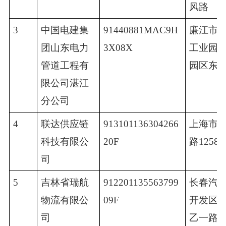
风路
3
中国电建集
91440881MAC9H
廉江市
团山东电力
3X08X
工业园
管道工程有
园区东
限公司湛江
分公司
4
联达供应链
913101136304266
上海市
科技有限公
20F
路1258
司
5
吉林省瑞航
912201135563799
长春汽
物流有限公
09F
开发区
司
乙一路以