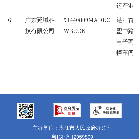
运产业图
6
广东延域科
91440809MADRO
湛江奋
技有限公司
WBCOK
盟中路6
电子商务
幢车间
主办单位：湛江市人民政府办公室
粤ICP备12059860