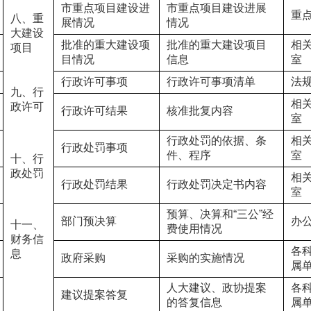
市重点项目建设进
市重点项目建设进展
重
八、重
展情况
情况
大建设
批准的重大建设项
批准的重大建设项目
相
项目
目情况
信息
室
行政许可事项
行政许可事项清单
法
九、行
相
政许可
行政许可结果
核准批复内容
室
行政处罚的依据、条
相
行政处罚事项
件、程序
室
十、行
政处罚
相
行政处罚结果
行政处罚决定书内容
室
预算、决算和“三公”经
部门预决算
办
十一、
费使用情况
财务信
各
息
政府采购
采购的实施情况
属
人大建议、政协提案
各
建议提案答复
的答复信息
属