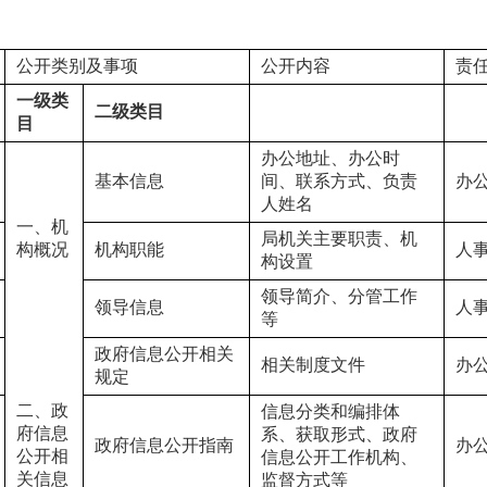
公开类别及事项
公开内容
责
一级类
二级类目
目
办公地址、办公时
基本信息
间、联系方式、负责
办
人姓名
一、机
局机关主要职责、机
构概况
机构职能
人
构设置
领导简介、分管工作
领导信息
人
等
政府信息公开相关
相关制度文件
办
规定
二、政
信息分类和编排体
府信息
系、获取形式、政府
政府信息公开指南
办
公开相
信息公开工作机构、
关信息
监督方式等