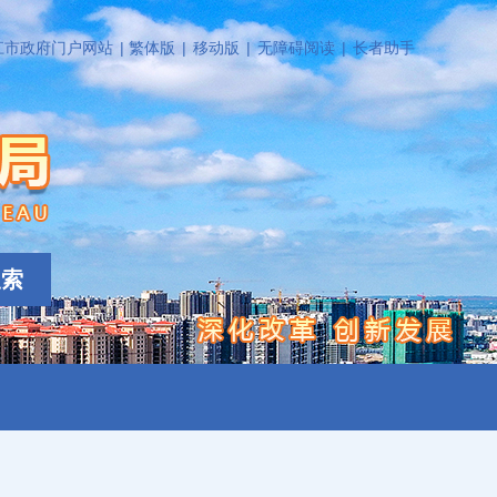
江市政府门户网站
|
繁体版
|
移动版
|
无障碍阅读
|
长者助手
搜索