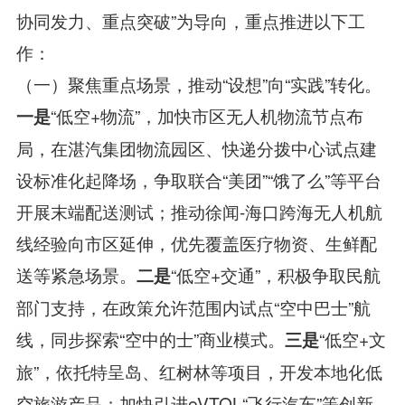
协同发力、重点突破”为导向，重点推进以下工
作：
（一）聚焦重点场景，推动“设想”向“实践”转化。
“低空+物流”，加快市区无人机物流节点布
一是
局，在湛汽集团物流园区、快递分拨中心试点建
设标准化起降场，争取联合“美团”“饿了么”等平台
开展末端配送测试；推动徐闻-海口跨海无人机航
线经验向市区延伸，优先覆盖医疗物资、生鲜配
送等紧急场景。
“低空+交通”，积极争取民航
二是
部门支持，在政策允许范围内试点“空中巴士”航
线，同步探索“空中的士”商业模式。
“低空+文
三是
旅”，依托特呈岛、红树林等项目，开发本地化低
空旅游产品；加快引进eVTOL“飞行汽车”等创新