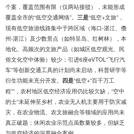
个案，覆盖范围有限（仅两站接驳），未能形成
覆盖全市的“低空交通网络”。
“低空+文旅”，
三是
现有低空旅游线路集中于跨区域（海口-湛江、儋
州-湛江）及少数景点（如特呈岛、红树林），本
地化、高频次的文旅产品（如城区低空观光、民
俗文化空中体验）较少；引进6座eVTOL“飞行汽
车”等创新交通工具的计划尚未启动，科普研学等
衍生功能未充分开发。
“低空+“百千万工
四
是
程””，农村地区低空经济应用仍比较欠缺，“空中
的士”未延伸至乡村，农业无人机主要用于防灾减
灾，在农业物流、农文旅融合等领域的应用尚未
真正破题；休闲农业示范点虽数量较多，但缺乏
与低空经济的深度融合案例。